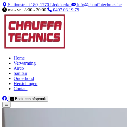
Stationstraat 180, 1770 Liedekerke
info@chauffatechnics.be
ma - vr · 8:00 - 20:00
0497 03 19 75
Home
Verwarming
Airco
Sanitair
Onderhoud
Herstellingen
Contact
Boek een afspraak